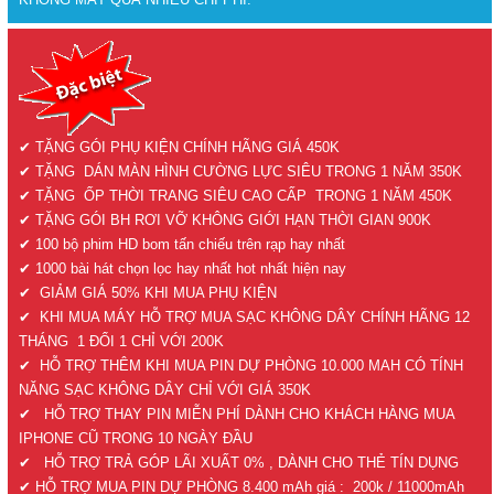
✔ TẶNG GÓI PHỤ KIỆN CHÍNH HÃNG GIÁ 450K
✔ TẶNG DÁN MÀN HÌNH CƯỜNG LỰC SIÊU TRONG 1 NĂM 350K
✔ TẶNG ỐP THỜI TRANG SIÊU CAO CẤP TRONG 1 NĂM 450K
✔ TẶNG GÓI BH RƠI VỠ KHÔNG GIỚI HẠN THỜI GIAN 900K
✔ 100 bộ phim HD bom tấn chiếu trên rạp hay nhất
✔ 1000 bài hát chọn lọc hay nhất hot nhất hiện nay
✔ GIẢM GIÁ 50% KHI MUA PHỤ KIỆN
✔ KHI MUA MÁY HỖ TRỢ MUA SẠC KHÔNG DÂY CHÍNH HÃNG 12
THÁNG 1 ĐỔI 1 CHỈ VỚI 200K
✔ HỖ TRỢ THÊM KHI MUA PIN DỰ PHÒNG 10.000 MAH CÓ TÍNH
NĂNG SẠC KHÔNG DÂY CHỈ VỚI GIÁ 350K
✔ HỖ TRỢ THAY PIN MIỄN PHÍ DÀNH CHO KHÁCH HÀNG MUA
IPHONE CŨ TRONG 10 NGÀY ĐẦU
✔ HỖ TRỢ TRẢ GÓP LÃI XUẤT 0% , DÀNH CHO THẺ TÍN DỤNG
✔ HỖ TRỢ MUA PIN DỰ PHÒNG 8.400 mAh giá : 200k / 11000mAh