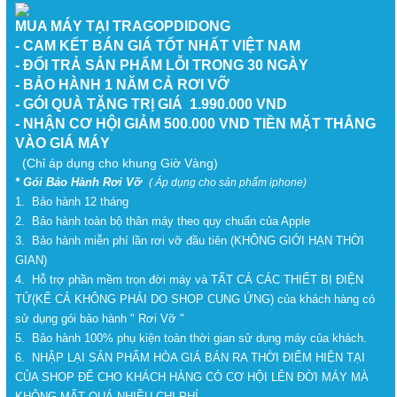
MUA MÁY TẠI TRAGOPDIDONG
- CAM KẾT BÁN GIÁ TỐT NHẤT VIỆT NAM
- ĐỔI TRẢ SẢN PHẨM LỖI TRONG 30 NGÀY
- BẢO HÀNH 1 NĂM CẢ RƠI VỠ
- GÓI QUÀ TẶNG TRỊ GIÁ 1.990.000 VND
- NHẬN CƠ HỘI GIẢM 500.000 VND TIỀN MẶT THẲNG
VÀO GIÁ MÁY
(Chỉ áp dụng cho khung Giờ Vàng)
* Gói Bảo Hành Rơi Vỡ
( Áp dụng cho sản phẩm iphone)
1. Bảo hành 12 tháng
2. Bảo hành toàn bộ thân máy theo quy chuẩn của Apple
3. Bảo hành miễn phí lần rơi vỡ đầu tiên (KHÔNG GIỚI HẠN THỜI
GIAN)
4. Hỗ trợ phần mềm trọn đời máy và TẤT CẢ CÁC THIẾT BỊ ĐIỆN
TỬ(KỂ CẢ KHÔNG PHẢI DO SHOP CUNG ỨNG) của khách hàng có
sử dụng gói bảo hành " Rơi Vỡ "
5. Bảo hành 100% phụ kiện toàn thời gian sử dụng máy của khách.
6. NHẬP LẠI SẢN PHẨM HÒA GIÁ BÁN RA THỜI ĐIỂM HIỆN TẠI
CỦA SHOP ĐỂ CHO KHÁCH HÀNG CÓ CƠ HỘI LÊN ĐỜI MÁY MÀ
KHÔNG MẤT QUÁ NHIỀU CHI PHÍ.