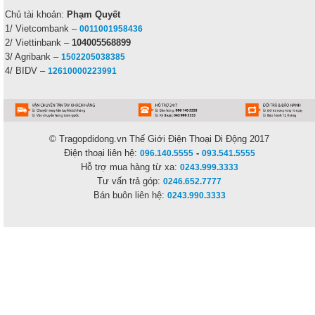
Chủ tài khoản:
Phạm Quyết
1/ Vietcombank –
0011001958436
2/ Viettinbank –
104005568899
3/ Agribank –
1502205038385
4/ BIDV –
12610000223991
© Tragopdidong.vn
Thế Giới Điện Thoại Di Động 2017
Điện thoại liên hệ:
-
096.140.5555
093.541.5555
Hỗ trợ mua hàng từ xa:
0243.999.3333
Tư vấn trả góp:
0246.652.7777
Bán buôn liên hệ:
0243.990.3333