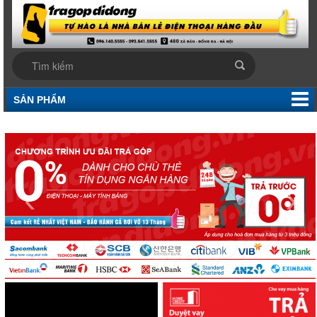
SẢN PHẨM
‹
›