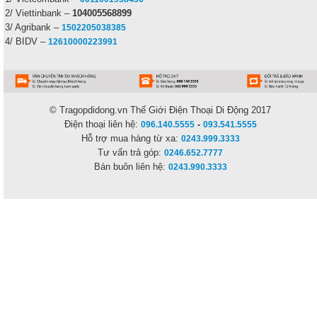
2/ Viettinbank –
104005568899
3/ Agribank –
1502205038385
4/ BIDV –
12610000223991
© Tragopdidong.vn
Thế Giới Điện Thoại Di Động 2017
Điện thoại liên hệ:
-
096.140.5555
093.541.5555
Hỗ trợ mua hàng từ xa:
0243.999.3333
Tư vấn trả góp:
0246.652.7777
Bán buôn liên hệ:
0243.990.3333