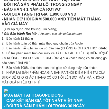
- ĐỔI TRẢ SẢN PHẨM LỖI TRONG 30 NGÀY
- BẢO HÀNH 1 NĂM CẢ RƠI VỠ
- GÓI QUÀ TẶNG TRỊ GIÁ 1.990.000 VND
- NHẬN CƠ HỘI GIẢM 500.000 VND TIỀN MẶT THẲNG
VÀO GIÁ MÁY
(Chỉ áp dụng cho khung Giờ Vàng)
* Gói Bảo Hành Rơi Vỡ
( Áp dụng cho sản phẩm iphone)
1. Bảo hành 12 tháng
2. Bảo hành toàn bộ thân máy theo quy chuẩn của Apple
3. Bảo hành miễn phí lần rơi vỡ đầu tiên (KHÔNG GIỚI HẠN THỜI GIAN)
4. Hỗ trợ phần mềm trọn đời máy và TẤT CẢ CÁC THIẾT BỊ ĐIỆN TỬ(KỂ
CẢ KHÔNG PHẢI DO SHOP CUNG ỨNG) của khách hàng có sử dụng gói
bảo hành " Rơi Vỡ "
5. Bảo hành 100% phụ kiện toàn thời gian sử dụng máy của khách.
6. NHẬP LẠI SẢN PHẨM HÒA GIÁ BÁN RA THỜI ĐIỂM HIỆN TẠI CỦA
SHOP ĐỂ CHO KHÁCH HÀNG CÓ CƠ HỘI LÊN ĐỜI MÁY MÀ KHÔNG
MẤT QUÁ NHIỀU CHI PHÍ.
MUA MÁY TẠI TRAGOPDIDONG
- CAM KẾT BÁN GIÁ TỐT NHẤT VIỆT NAM
- ĐỔI TRẢ SẢN PHẨM LỖI TRONG 30 NGÀY