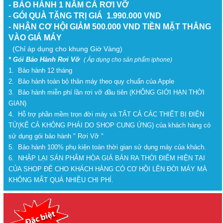
- BẢO HÀNH 1 NĂM CẢ RƠI VỠ
- GÓI QUÀ TẶNG TRỊ GIÁ 1.990.000 VND
- NHẬN CƠ HỘI GIẢM 500.000 VND TIỀN MẶT THẲNG
VÀO GIÁ MÁY
(Chỉ áp dụng cho khung Giờ Vàng)
* Gói Bảo Hành Rơi Vỡ
( Áp dụng cho sản phẩm iphone)
1. Bảo hành 12 tháng
2. Bảo hành toàn bộ thân máy theo quy chuẩn của Apple
3. Bảo hành miễn phí lần rơi vỡ đầu tiên (KHÔNG GIỚI HẠN THỜI
GIAN)
4. Hỗ trợ phần mềm trọn đời máy và TẤT CẢ CÁC THIẾT BỊ ĐIỆN
TỬ(KỂ CẢ KHÔNG PHẢI DO SHOP CUNG ỨNG) của khách hàng có
sử dụng gói bảo hành " Rơi Vỡ "
5. Bảo hành 100% phụ kiện toàn thời gian sử dụng máy của khách.
6. NHẬP LẠI SẢN PHẨM HÒA GIÁ BÁN RA THỜI ĐIỂM HIỆN TẠI
CỦA SHOP ĐỂ CHO KHÁCH HÀNG CÓ CƠ HỘI LÊN ĐỜI MÁY MÀ
KHÔNG MẤT QUÁ NHIỀU CHI PHÍ.