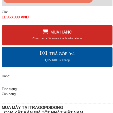
Giá:
11,968,000 VNĐ
Chọn màu - đặt mua - thanh toán tại nhà
1,627,648 Đ / Tháng
Hãng:
Tình trạng:
Còn hàng
MUA MÁY TẠI TRAGOPDIDONG
- CAM KẾT BÁN GIÁ TỐT NHẤT VIỆT NAM