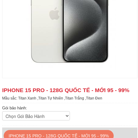
IPHONE 15 PRO - 128G QUỐC TẾ - MỚI 95 - 99%
Mầu sắc: Titan Xanh ,Titan Tự Nhiên ,Titan Trắng ,Titan Đen
Gói bảo hành:
IPHONE 15 PRO - 128G QUỐC TẾ - MỚI 95 - 99%