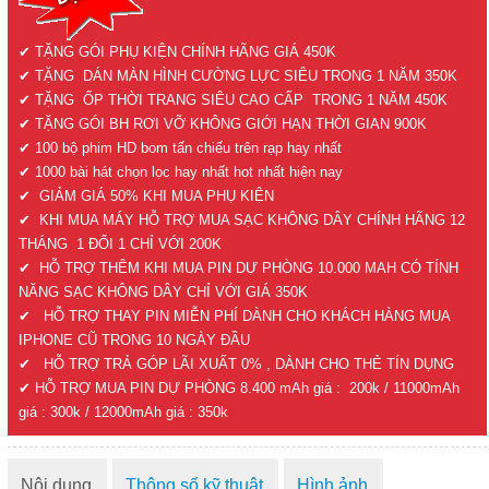
✔ TẶNG GÓI PHỤ KIỆN CHÍNH HÃNG GIÁ 450K
✔ TẶNG DÁN MÀN HÌNH CƯỜNG LỰC SIÊU TRONG 1 NĂM 350K
✔ TẶNG ỐP THỜI TRANG SIÊU CAO CẤP TRONG 1 NĂM 450K
✔ TẶNG GÓI BH RƠI VỠ KHÔNG GIỚI HẠN THỜI GIAN 900K
✔ 100 bộ phim HD bom tấn chiếu trên rạp hay nhất
✔ 1000 bài hát chọn lọc hay nhất hot nhất hiện nay
✔ GIẢM GIÁ 50% KHI MUA PHỤ KIỆN
✔ KHI MUA MÁY HỖ TRỢ MUA SẠC KHÔNG DÂY CHÍNH HÃNG 12
THÁNG 1 ĐỔI 1 CHỈ VỚI 200K
✔ HỖ TRỢ THÊM KHI MUA PIN DỰ PHÒNG 10.000 MAH CÓ TÍNH
NĂNG SẠC KHÔNG DÂY CHỈ VỚI GIÁ 350K
✔ HỖ TRỢ THAY PIN MIỄN PHÍ DÀNH CHO KHÁCH HÀNG MUA
IPHONE CŨ TRONG 10 NGÀY ĐẦU
✔ HỖ TRỢ TRẢ GÓP LÃI XUẤT 0% , DÀNH CHO THẺ TÍN DỤNG
✔ HỖ TRỢ MUA PIN DỰ PHÒNG 8.400 mAh giá : 200k / 11000mAh
giá : 300k / 12000mAh giá : 350k
Nội dung
Thông số kỹ thuật
Hình ảnh