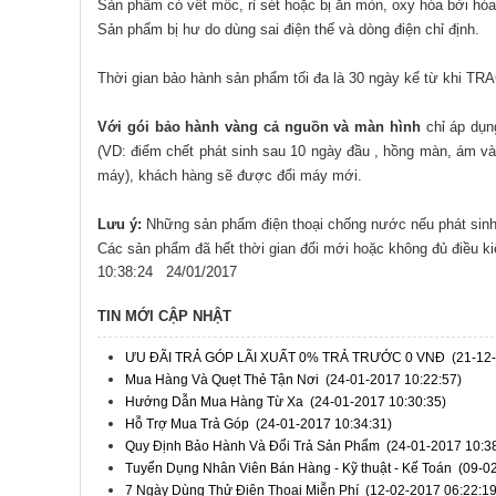
Sản phẩm có vết mốc, rỉ sét hoặc bị ăn mòn, oxy hóa bởi hóa
Sản phẩm bị hư do dùng sai điện thế và dòng điện chỉ định.
Thời gian bảo hành sản phẩm tối đa là 30 ngày kể từ khi
Với gói bảo hành vàng cả nguồn và màn hình
chỉ áp dụng
(VD: điểm chết phát sinh sau 10 ngày đầu , hồng màn, ám vàn
máy), khách hàng sẽ được đổi máy mới.
Lưu ý:
Những sản phẩm điện thoại chống nước nếu phát sinh
Các sản phẩm đã hết thời gian đổi mới hoặc không đủ điều ki
10:38:24
24/01/2017
TIN MỚI CẬP NHẬT
ƯU ĐÃI TRẢ GÓP LÃI XUẤT 0% TRẢ TRƯỚC 0 VNĐ
(21-12
Mua Hàng Và Quẹt Thẻ Tận Nơi
(24-01-2017 10:22:57)
Hướng Dẫn Mua Hàng Từ Xa
(24-01-2017 10:30:35)
Hỗ Trợ Mua Trả Góp
(24-01-2017 10:34:31)
Quy Định Bảo Hành Và Đổi Trả Sản Phẩm
(24-01-2017 10:3
Tuyển Dụng Nhân Viên Bán Hàng - Kỹ thuật - Kế Toán
(09-0
7 Ngày Dùng Thử Điện Thoại Miễn Phí
(12-02-2017 06:22:19