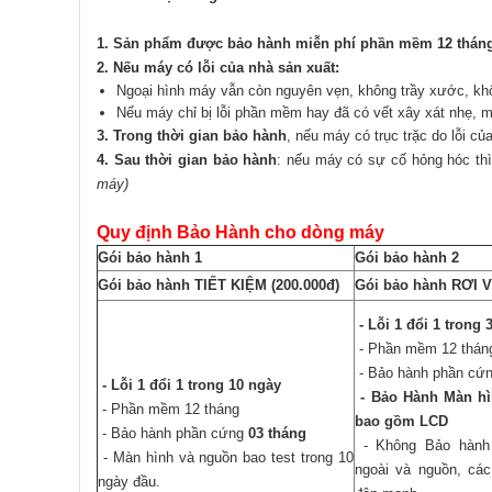
1. Sản phẩm được bảo hành miễn phí phần mềm 12 thán
2. Nếu máy có lỗi của nhà sản xuất:
Ngoại hình máy vẫn còn nguyên vẹn, không trầy xước, khô
Nếu máy chỉ bị lỗi phần mềm hay đã có vết xây xát nhẹ,
3. Trong thời gian bảo hành
, nếu máy có trục trặc do lỗi c
4. Sau thời gian bảo hành
: nếu máy có sự cố hỏng hóc th
máy)
Quy định Bảo Hành cho dòng máy
Gói bảo hành 1
Gói bảo hành 2
Gói bảo hành TIẾT KIỆM (200.000đ)
Gói bảo hành RƠI V
- Lỗi 1 đổi 1 trong 
- Phần mềm 12 thán
- Bảo hành phần cứ
- Lỗi 1 đổi 1 trong 10 ngày
- Bảo Hành Màn h
- Phần mềm 12 tháng
bao gồm LCD
- Bảo hành phần cứng
03 tháng
- Không Bảo hành
- Màn hình và nguồn bao test trong 10
ngoài và nguồn, các
ngày đầu.