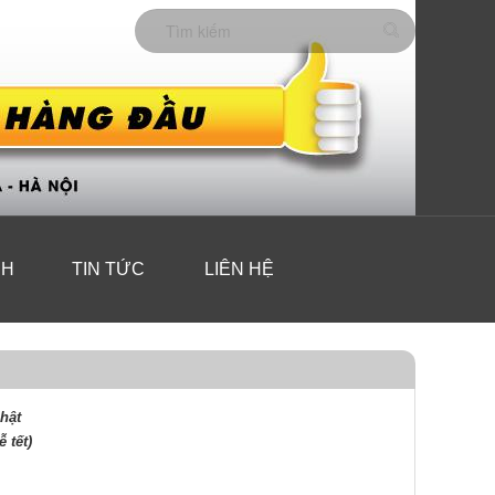
CH
TIN TỨC
LIÊN HỆ
nhật
 tết)