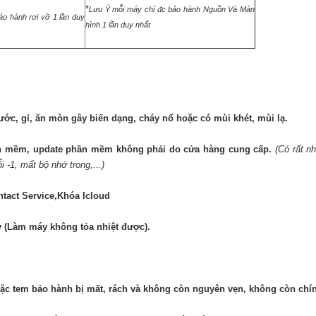
*
Lưu Ý mỗi máy chỉ đc bảo hành Nguồn Và Màn
o hành rơi vỡ 1 lần duy
hình 1 lần duy nhất
nước, gỉ, ăn mòn gây biến dạng, cháy nổ hoặc có mùi khét, mùi lạ.
hần mềm, update phần mềm không phải do cửa hàng cung cấp.
(Có rất n
 -1, mất bộ nhớ trong,...)
ntact Service,Khóa Icloud
y (Làm máy không tỏa nhiệt được).
ặc tem bảo hành bị mất, rách và không còn nguyên vẹn, không còn chí