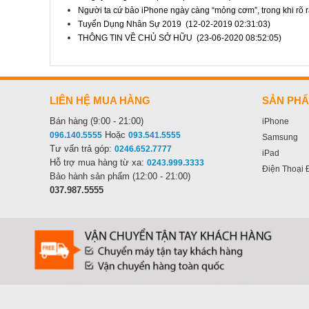
Người ta cứ bảo iPhone ngày càng “mỏng cơm”, trong khi rõ 
Tuyển Dụng Nhân Sự 2019
(12-02-2019 02:31:03)
THÔNG TIN VỀ CHỦ SỞ HỮU
(23-06-2020 08:52:05)
LIÊN HỆ MUA HÀNG
SẢN PH
Bán hàng (9:00 - 21:00)
iPhone
Hoặc
096.140.5555
093.541.5555
Samsung
Tư vấn trả góp:
0246.652.7777
iPad
Hỗ trợ mua hàng từ xa:
0243.999.3333
Điện Thoại 
Bảo hành sản phẩm (12:00 - 21:00)
037.987.5555