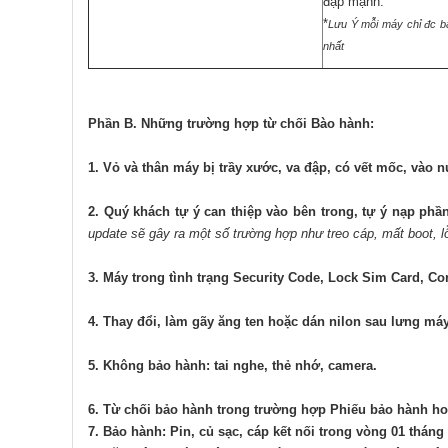
đập mạnh.
*
Lưu Ý mỗi máy chỉ đc bả
nhất
Phần B. Những trường hợp từ chối Bào hành:
1. Vỏ và thân máy bị trầy xước, va đập, có vết mốc, vào 
2. Quý khách tự ý can thiệp vào bên trong, tự ý nạp p
update sẽ gây ra một số trường hợp như treo cáp, mất boot, lỗi
3. Máy trong tình trạng Security Code, Lock Sim Card, Co
4. Thay đổi, làm gãy ăng ten hoặc dán nilon sau lưng má
5. Không bảo hành: tai nghe, thẻ nhớ, camera.
6. Từ chối bảo hành trong trường hợp Phiếu bảo hành ho
7. Bảo hành: Pin, củ sạc, cáp kết nối trong vòng 01 tháng