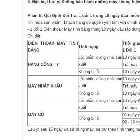
8. Đặc biệt lưu ý: Không bảo hành những máy không hiện I
Phần B. Qui Định Đổi Trả: 1 đổi 1 trong
10
ngày
đầu
miễn 
Khi mua sản phẩm, khách hàng có quyền yên tâm với chính 
- 1 đổi 1 Điện thoại/ Máy tính bảng trong 10 ngày đầu (áp dụn
Chi tiết:
ĐIỆN THOẠI/ MÁY TÍNH
Thời gia
Tình trạng
BẢNG
1 Đổi 1
Lỗi phần cứng nhà sản
10 ngày 
xuất
HÀNG CÔNG TY
Trả máy
Không bị lỗi
10 ngày 
Lỗi phần cứng nhà sản
10 ngày 
xuất
MÁY NHẬP KHẨU
Trả máy
Không bị lỗi
10 ngày 
Lỗi phần cứng nhà sản
10 ngày 
xuất
Trả máy
MÁY CŨ
01 ngày 
Không bị lỗi
02 - 10 n
Lưu ý: sau 15 ngày đã sử dụng máy, sẽ trừ theo tình trạng má