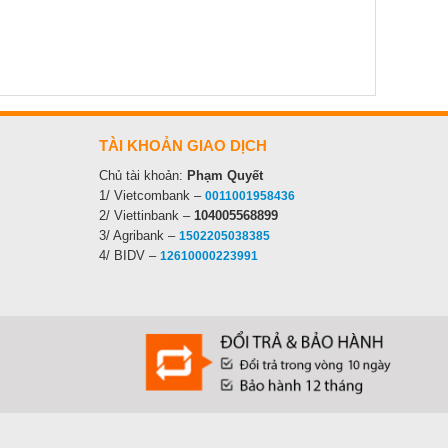
TÀI KHOẢN GIAO DỊCH
Chủ tài khoản:
Phạm Quyết
1/ Vietcombank –
0011001958436
2/ Viettinbank –
104005568899
3/ Agribank –
1502205038385
4/ BIDV –
12610000223991