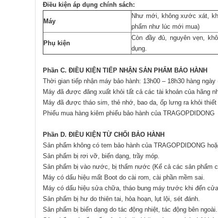
Điều kiện áp dụng chính sách:
Như mới, không xước xát, khôn
Máy
phẩm như lúc mới mua)
Còn đầy đủ, nguyên vẹn, khô
Phụ kiện
dụng.
Phần C. ĐIỀU KIỆN TIẾP NHẬN SẢN PHẨM BẢO HÀNH
Thời gian tiếp nhận máy bảo hành: 13h00 – 18h30 hàng ngày (
Máy đã được đăng xuất khỏi tất cả các tài khoản của hãng 
Máy đã được tháo sim, thẻ nhớ, bao da, ốp lưng ra khỏi thi
Phiếu mua hàng kiêm phiếu bảo hành của TRAGOPDIDONG
Phần D. ĐIỀU KIỆN TỪ CHỐI BẢO HÀNH
Sản phẩm không có tem bảo hành của TRAGOPDIDONG hoặc t
Sản phẩm bị rơi vỡ, biến dạng, trầy móp.
Sản phẩm bị vào nước, bị thấm nước (Kể cả các sản phẩm 
Máy có dấu hiệu mất Boot do cài rom, cài phần mềm sai.
Máy có dấu hiệu sửa chữa, tháo bung máy trước khi đến cửa
Sản phẩm bị hư do thiên tai, hỏa hoạn, lụt lội, sét đánh.
Sản phẩm bị biến dạng do tác động nhiệt, tác động bên ngoài.