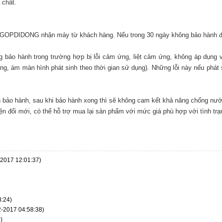
 chất.
 TRAGOPDIDONG nhận máy từ khách hàng. Nếu trong 30 ngày không bảo hàn
 bảo hành trong trường hợp bị lỗi cảm ứng, liệt cảm ứng, không áp dụng vớ
g, ám màn hình phát sinh theo thời gian sử dụng). Những lỗi này nếu phát s
 bảo hành, sau khi bảo hành xong thì sẽ không cam kết khả năng chống nư
ện đổi mới, có thể hỗ trợ mua lại sản phẩm với mức giá phù hợp với tình trạ
-2017 12:01:37)
8:24)
2-2017 04:58:38)
)