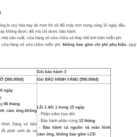
g
ng bị oxy hóa hay ăn mòn thì sẽ đổi máy mới trong vòng 15 ngày đầu.
 máy không được đổi mà chỉ được bảo hành.
ủa nhà sản xuất, cửa hàng sẽ sửa chữa và thay thế linh kiện miễn phí.
ì cửa hàng sẽ sửa chữa miễn phí,
không bao gồm chi phí phụ kiện.
(quý
Gói bảo hành 3
Ỡ (500.000đ)
Gói BẢO HÀNH VÀNG (990.000đ)
30 ngày
g
ng
06 tháng
Lỗi 1 đổi 1 trong 15 ngày
ình cảm ứng,không
- Phần mềm trọn đời
- Bảo hành phần cứng
12 tháng
 Hình Dáng vỏ bên
- Bảo hành cả nguồn và màn hình
 lỗi phát sinh do va
cảm ứng, không bao gồm LCD