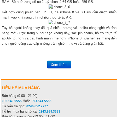
RAM. Bộ nhớ trong sẽ có 2 tuỳ chọn là 64 GB hoặc 256 GB.
Kết hợp cùng phiên bản iOS 11, cả iPhone 8 và 8 Plus đều được nhấn
mạnh vào khả năng trình chiếu thực tế ảo AR.
Tuy bề ngoài không thay đổi quá nhiều nhưng với nhiều công nghệ và tính
năng mới được trang bị như sạc không dây, sạc pin nhanh, hỗ trợ thực tế
ảo AR tốt hơn và cấu hình mạnh mẽ hơn, iPhone 8 hứa hẹn sẽ mang đến
cho người dùng cao cấp những trải nghiệm thú vị và đáng giá nhất.
LIÊN HỆ MUA HÀNG
Bán hàng (9:00 - 21:00)
Hoặc
096.140.5555
093.541.5555
Tư vấn trả góp:
0246.652.7777
Hỗ trợ mua hàng từ xa:
0243.999.3333
Bảo hành sản phẩm (12:00 - 21:00)