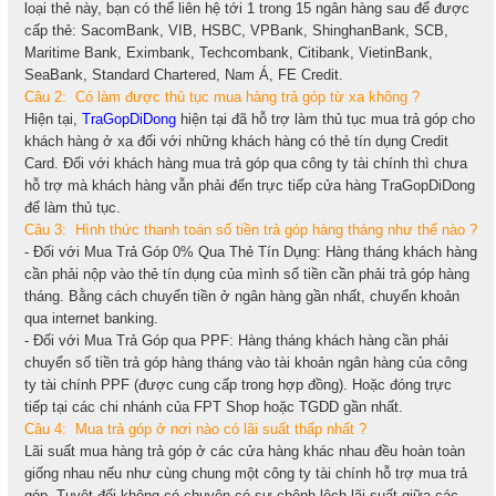
loại thẻ này, bạn có thể liên hệ tới 1 trong 15 ngân hàng sau để được
cấp thẻ: SacomBank, VIB, HSBC, VPBank, ShinghanBank, SCB,
Maritime Bank, Eximbank, Techcombank, Citibank, VietinBank,
SeaBank, Standard Chartered, Nam Á, FE Credit.
Câu 2: Có làm được thủ tục mua hàng trả góp từ xa không ?
Hiện tại,
TraGopDiDong
hiện tại đã hỗ trợ làm thủ tục mua trả góp cho
khách hàng ở xa đối với những khách hàng có thẻ tín dụng Credit
Card. Đối với khách hàng mua trả góp qua công ty tài chính thì chưa
hỗ trợ mà khách hàng vẫn phải đến trực tiếp cửa hàng TraGopDiDong
để làm thủ tục.
Câu 3: Hình thức thanh toán số tiền trả góp hàng tháng như thế nào ?
- Đối với Mua Trả Góp 0% Qua Thẻ Tín Dụng: Hàng tháng khách hàng
cần phải nộp vào thẻ tín dụng của mình số tiền cần phải trả góp hàng
tháng. Bằng cách chuyển tiền ở ngân hàng gần nhất, chuyển khoản
qua internet banking.
- Đối với Mua Trả Góp qua PPF: Hàng tháng khách hàng cần phải
chuyển số tiền trả góp hàng tháng vào tài khoản ngân hàng của công
ty tài chính PPF (được cung cấp trong hợp đồng). Hoặc đóng trực
tiếp tại các chi nhánh của FPT Shop hoặc TGDD gần nhất.
Câu 4: Mua trả góp ở nơi nào có lãi suất thấp nhất ?
Lãi suất mua hàng trả góp ở các cửa hàng khác nhau đều hoàn toàn
giống nhau nếu như cùng chung một công ty tài chính hỗ trợ mua trả
góp. Tuyệt đối không có chuyện có sự chênh lệch lãi suất giữa các