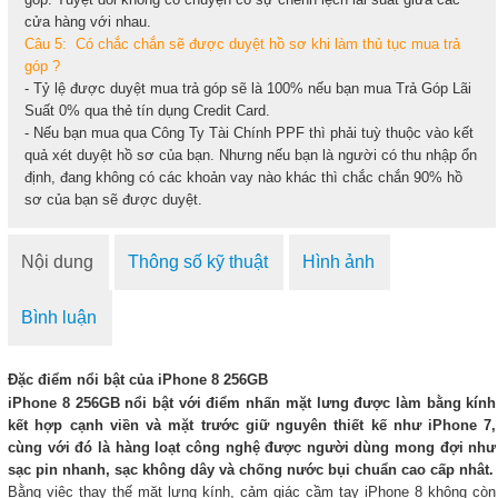
cửa hàng với nhau.
Câu 5: Có chắc chắn sẽ được duyệt hồ sơ khi làm thủ tục mua trả
góp ?
- Tỷ lệ được duyệt mua trả góp sẽ là 100% nếu bạn mua Trả Góp Lãi
Suất 0% qua thẻ tín dụng Credit Card.
- Nếu bạn mua qua Công Ty Tài Chính PPF thì phải tuỳ thuộc vào kết
quả xét duyệt hồ sơ của bạn. Nhưng nếu bạn là người có thu nhập ổn
định, đang không có các khoản vay nào khác thì chắc chắn 90% hồ
sơ của bạn sẽ được duyệt.
Nội dung
Thông số kỹ thuật
Hình ảnh
Bình luận
Đặc điểm nổi bật của iPhone 8 256GB
iPhone 8 256GB nổi bật với điểm nhấn mặt lưng được làm bằng kính
kết hợp cạnh viền và mặt trước giữ nguyên thiết kế như iPhone 7,
cùng với đó là hàng loạt công nghệ được người dùng mong đợi như
sạc pin nhanh, sạc không dây và chống nước bụi chuẩn cao cấp nhât.
Bằng việc thay thế mặt lưng kính, cảm giác cầm tay iPhone 8 không còn