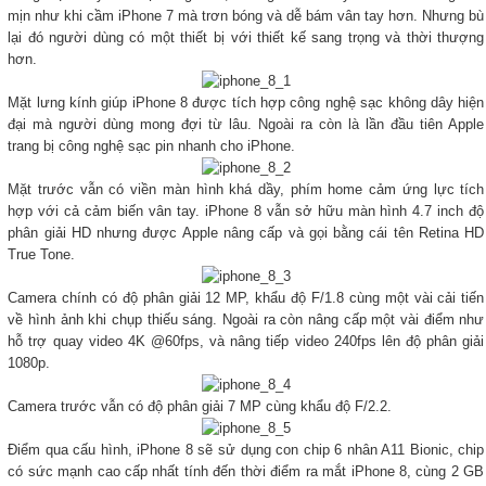
mịn như khi cầm iPhone 7 mà trơn bóng và dễ bám vân tay hơn. Nhưng bù
lại đó người dùng có một thiết bị với thiết kế sang trọng và thời thượng
hơn.
Mặt lưng kính giúp iPhone 8 được tích hợp công nghệ sạc không dây hiện
đại mà người dùng mong đợi từ lâu. Ngoài ra còn là lần đầu tiên Apple
trang bị công nghệ sạc pin nhanh cho iPhone.
Mặt trước vẫn có viền màn hình khá dầy, phím home cảm ứng lực tích
hợp với cả cảm biến vân tay. iPhone 8 vẫn sở hữu màn hình 4.7 inch độ
phân giải HD nhưng được Apple nâng cấp và gọi bằng cái tên Retina HD
True Tone.
Camera chính có độ phân giải 12 MP, khẩu độ F/1.8 cùng một vài cải tiến
về hình ảnh khi chụp thiếu sáng. Ngoài ra còn nâng cấp một vài điểm như
hỗ trợ quay video 4K @60fps, và nâng tiếp video 240fps lên độ phân giải
1080p.
Camera trước vẫn có độ phân giải 7 MP cùng khẩu độ F/2.2.
Điểm qua cấu hình, iPhone 8 sẽ sử dụng con chip 6 nhân A11 Bionic, chip
có sức mạnh cao cấp nhất tính đến thời điểm ra mắt iPhone 8, cùng 2 GB