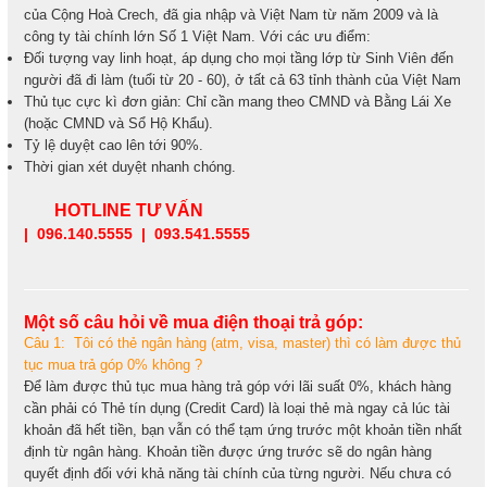
của Cộng Hoà Crech, đã gia nhập và Việt Nam từ năm 2009 và là
công ty tài chính lớn Số 1 Việt Nam. Với các ưu điểm:
Đối tượng vay linh hoạt, áp dụng cho mọi tầng lớp từ Sinh Viên đến
người đã đi làm (tuổi từ 20 - 60), ở tất cả 63 tỉnh thành của Việt Nam
Thủ tục cực kì đơn giản: Chỉ cần mang theo CMND và Bằng Lái Xe
(hoặc CMND và Sổ Hộ Khẩu).
Tỷ lệ duyệt cao lên tới 90%.
Thời gian xét duyệt nhanh chóng.
HOTLINE TƯ VẤN
| 096.140.5555 | 093.541.5555
Một số câu hỏi về mua điện thoại trả góp:
Câu 1: Tôi có thẻ ngân hàng (atm, visa, master) thì có làm được thủ
tục mua trả góp 0% không ?
Để làm được thủ tục mua hàng trả góp với lãi suất 0%, khách hàng
cần phải có Thẻ tín dụng (Credit Card) là loại thẻ mà ngay cả lúc tài
khoản đã hết tiền, bạn vẫn có thể tạm ứng trước một khoản tiền nhất
định từ ngân hàng. Khoản tiền được ứng trước sẽ do ngân hàng
quyết định đối với khả năng tài chính của từng người. Nếu chưa có