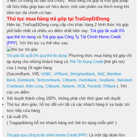
3 đến 15 tháng do bạn lựa chọn). Mua hàng trả góp là một giải pháp
rất hữu hiệu giúp bạn sở hữu được một sản phẩm ưa thích trong khi
tiềm lực tài chính có hạn.
Thủ tục mua hàng trả góp tại TraGopDiDong
Hiện tại, TraGopDiDong cung cấp cho khác hàng 2 hình thức trả góp
phổ biến nhất và nhiều ưu điểm nhất hiện nay:
Trả góp lãi suất 0%
qua thẻ tín dụng
và
Trả góp qua Công Ty Tài Chính Home Credit
(PPF
). Với thủ tục cụ thể như sau:
Phương thức mua hàng trả góp chỉ
Trả góp lãi suất 0% qua thẻ tín dụng:
áp dụng cho những khách hàng có
(thẻ ghi nợ)
Thẻ Tín Dụng Credit
của 1 trong 19 ngân hàng:
(SacomBank, VIB,
,
,
,
,
HSBC
VPBank
ShinghanBank
ANZ
Maritime
,
,
,
,
,
,
Bank
Eximbank
Techcombank
Citibank
VietinBank
SeaBank
Standard
,
,
,
,
,
). Với
Chartered
Kiên Long
Citibank
Vpbank
OCB
Fecredit,
TPBank
các ưu điểm:
Xét duyệt thành công 100%, không phải chờ thời gian xét duyệt
Thủ tục đơn giản, hỗ trợ đối với tất cả các khách hàng ở xa hoặc tới
trực tiếp cửa hàng.
Lãi suất 0%
( Tragopdidong hỗ trợ khách hàng mở thẻ tín dụng miễn phí! )
Là một tập đoàn lớn
Trả góp qua công ty tài chính Home Credit (PFF):