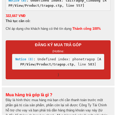
: Undefined index: laitragop_tindung [
A
Notice
 (8)
PP/View/Product/tragop.ctp
, line 
557
]
322,667 VNĐ
Thủ tục cần có:
Chỉ áp dụng cho khách hàng có thẻ tín dụng
Thành công 100%
ĐĂNG KÝ MUA TRẢ GÓP
(Hotline:
: Undefined index: phonetragop [
A
Notice
 (8)
PP/View/Product/tragop.ctp
, line 
583
]
)
Mua hàng trả góp là gì ?
Đây là hình thức mua hàng mà bạn chỉ cần thanh toán trước một
phần giá trị của sản phẩm, phần còn lại sẽ được Công Ty Tài Chính
hỗ trợ cho vay và bạn phải trả dần hàng tháng khoản vay này (từ