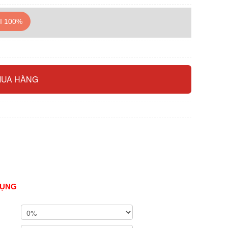
I 100%
DỤNG