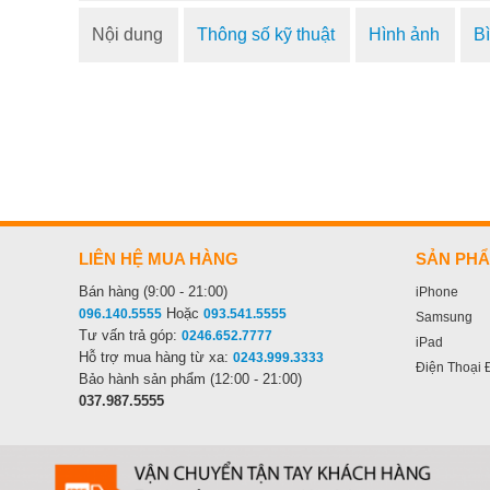
Nội dung
Thông số kỹ thuật
Hình ảnh
B
LIÊN HỆ MUA HÀNG
SẢN PH
Bán hàng (9:00 - 21:00)
iPhone
Hoặc
096.140.5555
093.541.5555
Samsung
Tư vấn trả góp:
0246.652.7777
iPad
Hỗ trợ mua hàng từ xa:
0243.999.3333
Điện Thoại 
Bảo hành sản phẩm (12:00 - 21:00)
037.987.5555