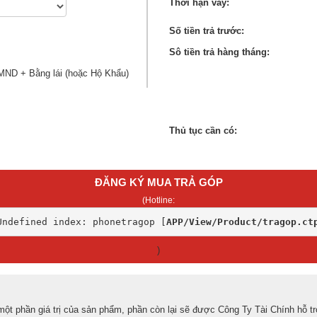
Thời hạn vay:
Số tiền trả trước:
Sô tiền trả hàng tháng:
MND + Bằng lái (hoặc Hộ Khẩu)
Thủ tục cần có:
ĐĂNG KÝ MUA TRẢ GÓP
(Hotline:
Undefined index: phonetragop [
APP/View/Product/tragop.ct
)
ột phần giá trị của sản phẩm, phần còn lại sẽ được Công Ty Tài Chính hỗ tr