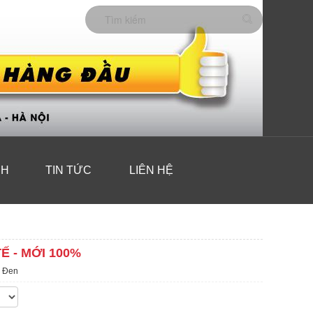
CH
TIN TỨC
LIÊN HỆ
Ế - MỚI 100%
n Đen