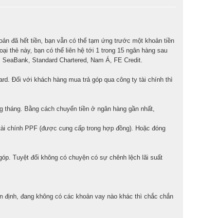
hoản đã hết tiền, bạn vẫn có thể tạm ứng trước một khoản tiền
i thẻ này, bạn có thể liên hệ tới 1 trong 15 ngân hàng sau
SeaBank, Standard Chartered, Nam Á, FE Credit.
rd. Đối với khách hàng mua trả góp qua công ty tài chính thì
g tháng. Bằng cách chuyển tiền ở ngân hàng gần nhất,
 tài chính PPF (được cung cấp trong hợp đồng). Hoặc đóng
óp. Tuyệt đối không có chuyện có sự chênh lệch lãi suất
ổn định, đang không có các khoản vay nào khác thì chắc chắn