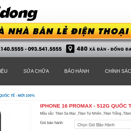
IỆU
SỬA CHỮA
BẢO HÀNH
CHÍNH SÁ
QUỐC TẾ - MỚI 100%
IPHONE 16 PROMAX - 512G QUỐC T
Mầu sắc: Titan Sa Mạc ,Titan Tự Nhiên ,Titan Trắng ,Tita
Gói bảo hành: