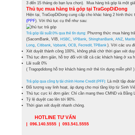
3 đến 15 tháng do bạn lựa chọn). Mua hàng trả góp là một giả
Thủ tục mua hàng trả góp tại TraGopDiDong
Hiện tại, TraGopDiDong cung cấp cho khác hàng 2 hình thức t
(PPF
). Với thủ tục cụ thể như sau:
Phương thức mua hàng trả
Trả góp lãi suất 0% qua thẻ tín dụng:
(SacomBank, VIB,
,
,
,
,
HSBC
VPBank
ShinghanBank
ANZ
Marit
,
,
,
,
). Với các ưu đ
Long
Citibank
Vpbank
OCB
Fecredit,
TPBank
Xét duyệt thành công 100%, không phải chờ thời gian xét duy
Thủ tục đơn giản, hỗ trợ đối với tất cả các khách hàng ở xa h
Lãi suất 0%
( Tragopdidong hỗ trợ khách hàng mở thẻ tín dụng miễn phí! )
Là một tập đoàn
Trả góp qua công ty tài chính Home Credit (PFF):
Đối tượng vay linh hoạt, áp dụng cho mọi tầng lớp từ Sinh Viê
Thủ tục cực kì đơn giản: Chỉ cần mang theo CMND và Bằng 
Tỷ lệ duyệt cao lên tới 90%.
Thời gian xét duyệt nhanh chóng.
HOTLINE TƯ VẤN
| 096.140.5555 | 093.541.5555