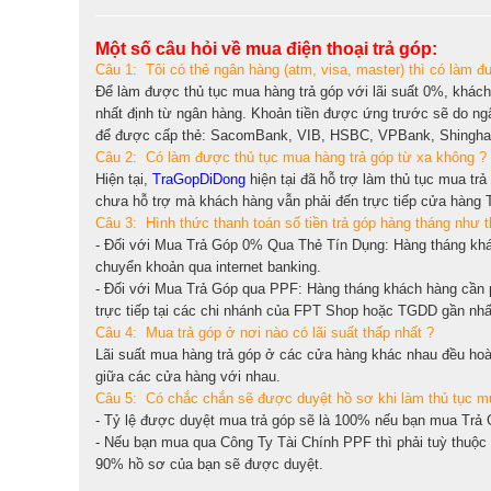
Một số câu hỏi về mua điện thoại trả góp:
Câu 1: Tôi có thẻ ngân hàng (atm, visa, master) thì có làm 
Để làm được thủ tục mua hàng trả góp với lãi suất 0%, khách 
nhất định từ ngân hàng. Khoản tiền được ứng trước sẽ do ngân
để được cấp thẻ: SacomBank, VIB, HSBC, VPBank, ShinghanB
Câu 2: Có làm được thủ tục mua hàng trả góp từ xa không ?
Hiện tại,
TraGopDiDong
hiện tại đã hỗ trợ làm thủ tục mua tr
chưa hỗ trợ mà khách hàng vẫn phải đến trực tiếp cửa hàng 
Câu 3: Hình thức thanh toán số tiền trả góp hàng tháng như t
- Đối với Mua Trả Góp 0% Qua Thẻ Tín Dụng: Hàng tháng khác
chuyển khoản qua internet banking.
- Đối với Mua Trả Góp qua PPF: Hàng tháng khách hàng cần p
trực tiếp tại các chi nhánh của FPT Shop hoặc TGDD gần nh
Câu 4: Mua trả góp ở nơi nào có lãi suất thấp nhất ?
Lãi suất mua hàng trả góp ở các cửa hàng khác nhau đều hoàn
giữa các cửa hàng với nhau.
Câu 5: Có chắc chắn sẽ được duyệt hồ sơ khi làm thủ tục mu
- Tỷ lệ được duyệt mua trả góp sẽ là 100% nếu bạn mua Trả G
- Nếu bạn mua qua Công Ty Tài Chính PPF thì phải tuỳ thuộc
90% hồ sơ của bạn sẽ được duyệt.